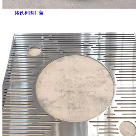
铸铁树围井盖