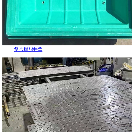
复合树脂井盖