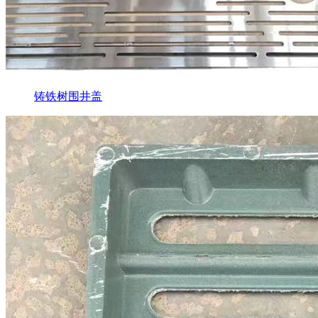
铸铁树围井盖