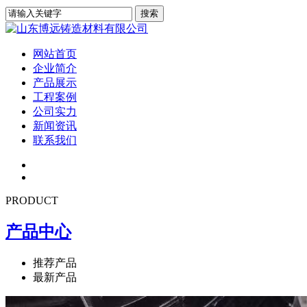
网站首页
企业简介
产品展示
工程案例
公司实力
新闻资讯
联系我们
PRODUCT
产品中心
推荐产品
最新产品