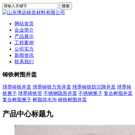
网站首页
企业简介
产品展示
工程案例
公司实力
新闻资讯
联系我们
铸铁树围井盖
球墨铸铁井盖
球墨铸铁方形井盖
球墨铸铁防沉降井盖
球墨铸
铁篦子
球墨铸铁管
不锈钢隐形井盖
不锈钢篦子
复合树脂井盖
复合树脂篦子
树脂排水沟
铸铁树围井盖
产品中心标题九