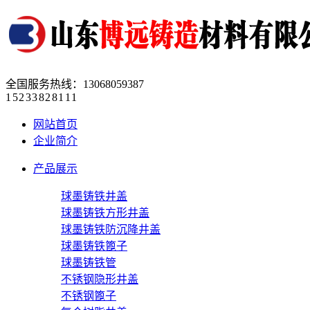
全国服务热线：
13068059387
15233828111
网站首页
企业简介
产品展示
球墨铸铁井盖
球墨铸铁方形井盖
球墨铸铁防沉降井盖
球墨铸铁篦子
球墨铸铁管
不锈钢隐形井盖
不锈钢篦子