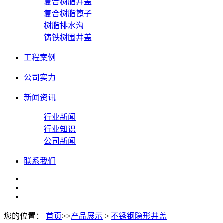
复合树脂井盖
复合树脂篦子
树脂排水沟
铸铁树围井盖
工程案例
公司实力
新闻资讯
行业新闻
行业知识
公司新闻
联系我们
您的位置：
首页
>>
产品展示
>
不锈钢隐形井盖