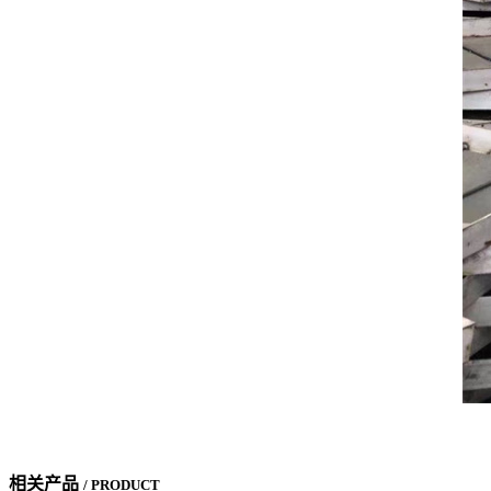
相关产品
/ PRODUCT