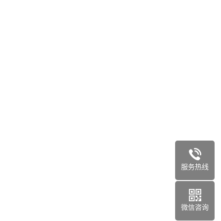
服务热线
微信咨询